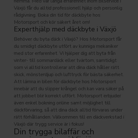
hemma. Med vår långa erfarenhet inom bilservice i
Växjö får du alltid professionell hjälp och personlig
rådgivning. Boka din tid för däckbyte hos
Motorsport och kör säkert året om!
Experthjälp med däckbyte i Växjö
Behöver du byta däck i Växjö? Hos Motorsport får
du smidigt däckbyte utfört av kunniga mekaniker
med stor erfarenhet. Vi hjälper dig att byta från
vinter- till sommardäck eller tvärtom, samtidigt
som vi alltid kontrollerar att dina däck håller rätt
skick, mönsterdjup och lufttryck för bästa säkerhet.
Att lämna in bilen för däckbyte hos Motorsport
innebär att du slipper krångel och kan vara säker på
att jobbet blir korrekt utfört. Motorsport erbjuder
även enkel bokning online samt möjlighet till
däckförvaring, så att dina däck alltid förvaras under
rätt förhållanden. Välkommen till en däckverkstad i
Växjö där trygg service är i fokus!
Din trygga bilaffär och