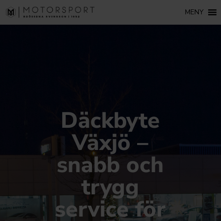
MENY
Däckbyte
Växjö –
snabb och
trygg
service för