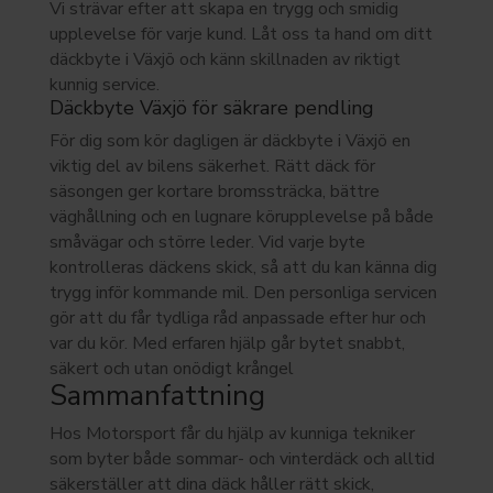
Vi strävar efter att skapa en trygg och smidig
upplevelse för varje kund. Låt oss ta hand om ditt
däckbyte i Växjö och känn skillnaden av riktigt
kunnig service.
Däckbyte Växjö för säkrare pendling
För dig som kör dagligen är däckbyte i Växjö en
viktig del av bilens säkerhet. Rätt däck för
säsongen ger kortare bromssträcka, bättre
väghållning och en lugnare körupplevelse på både
småvägar och större leder. Vid varje byte
kontrolleras däckens skick, så att du kan känna dig
trygg inför kommande mil. Den personliga servicen
gör att du får tydliga råd anpassade efter hur och
var du kör. Med erfaren hjälp går bytet snabbt,
säkert och utan onödigt krångel
Sammanfattning
Hos Motorsport får du hjälp av kunniga tekniker
som byter både sommar- och vinterdäck och alltid
säkerställer att dina däck håller rätt skick,