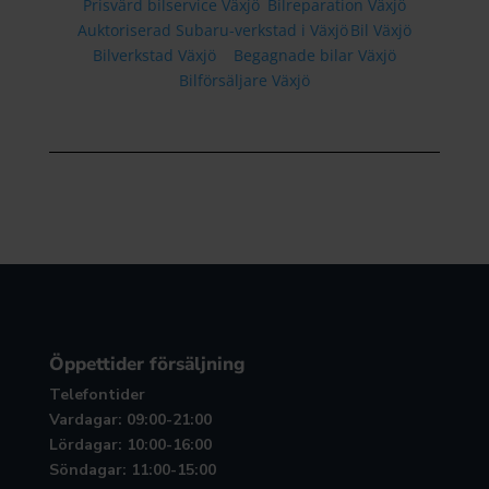
Prisvärd bilservice Växjö
Bilreparation Växjö
Auktoriserad Subaru-verkstad i Växjö
Bil Växjö
Bilverkstad Växjö
Begagnade bilar Växjö
Bilförsäljare Växjö
Öppettider försäljning
Telefontider
Vardagar: 09:00-21:00
Lördagar: 10:00-16:00
Söndagar: 11:00-15:00