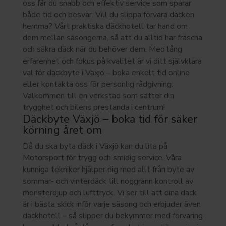
oss får du snabb och effektiv service som sparar
både tid och besvär. Vill du slippa förvara däcken
hemma? Vårt praktiska däckhotell tar hand om
dem mellan säsongerna, så att du alltid har fräscha
och säkra däck när du behöver dem. Med lång
erfarenhet och fokus på kvalitet är vi ditt självklara
val för däckbyte i Växjö – boka enkelt tid online
eller kontakta oss för personlig rådgivning.
Välkommen till en verkstad som sätter din
trygghet och bilens prestanda i centrum!
Däckbyte Växjö – boka tid för säker
körning året om
Då du ska byta däck i Växjö kan du lita på
Motorsport för trygg och smidig service. Våra
kunniga tekniker hjälper dig med allt från byte av
sommar- och vinterdäck till noggrann kontroll av
mönsterdjup och lufttryck. Vi ser till att dina däck
är i bästa skick inför varje säsong och erbjuder även
däckhotell – så slipper du bekymmer med förvaring