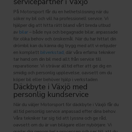
servicepartner i Växjö
På Motorsport får du en helhetslösning när du
söker ny bil och vill ha professionell service. Vi
hjälper dig att hitta rätt bland vårt breda utbud
av
bilar
– både nya och begagnade bilar, anpassade
för olika behov och önskemål. När du har hittat din
drömbil kan du känna dig trygg med att vi erbjuder
en komplett
bilverkstad
, där våra erfarna tekniker
tar hand om din bil med allt från service till
reparationer. Vi strävar alltid efter att ge dig en
smidig och personlig upplevelse, oavsett om du
köper bil eller behöver hjälp i verkstaden.
Däckbyte i Växjö med
personlig kundservice
När du väljer Motorsport för däckbyte i Växjö får du
alltid personlig service anpassad efter dina behov.
Våra tekniker tar sig tid att lyssna och ge råd,
oavsett om du är van bilägare eller nybörjare. Vi
guidar dig genom hela processen och ser till att du