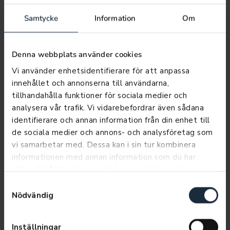
Samtycke
Information
Om
Subaru
Denna webbplats använder cookies
Privatleasing
Vi använder enhetsidentifierare för att anpassa
Subaru Privatleasing erbjuder ett
innehållet och annonserna till användarna,
bekymmersfritt bilägande. Ett enkelt och
tillhandahålla funktioner för sociala medier och
smidigt sätt att köra en ny Subaru i 3 år. I
analysera vår trafik. Vi vidarebefordrar även sådana
månadskostnaden ingår alltid fri service.
identifierare och annan information från din enhet till
de sociala medier och annons- och analysföretag som
Fördelar:
vi samarbetar med. Dessa kan i sin tur kombinera
Du kör alltid en ny Subaru
informationen med annan information som du har
0 kr i kontantinsats
tillhandahållit eller som de har samlat in när du har
Du behöver inte fundera på bilens
använt deras tjänster.
andrahandsvärde
Samtyckesval
Fri service, 3 år 4.500mil
Nödvändig
LÄS MER
Inställningar