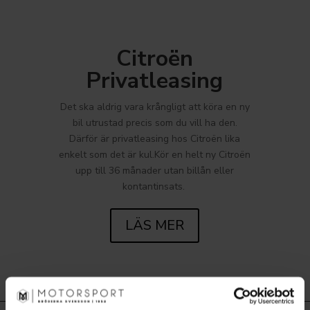
Citroën
Privatleasing
Det ska aldrig vara krångligt att köra en ny
bil utrustad precis som du vill ha den.
Därför är privatleasing hos Citroën lika
enkelt som det är kul.Kör en helt ny Citroën
upp till 36 månader utan billån eller
kontantinsats.
LÄS MER