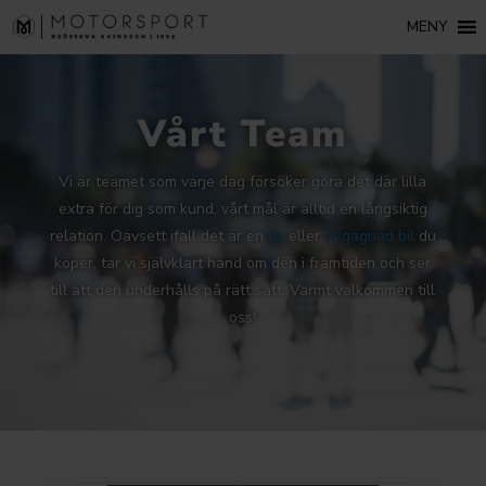
MENY
Vårt Team
Vi är teamet som varje dag försöker göra det där lilla
extra för dig som kund, vårt mål är alltid en långsiktig
relation. Oavsett ifall det är en
ny
eller
begagnad bil
du
köper, tar vi självklart hand om den i framtiden och ser
till att den underhålls på rätt sätt. Varmt välkommen till
oss!