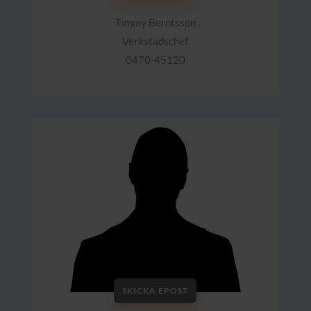
Timmy Berntsson
Verkstadschef
0470-45120
SKICKA EPOST