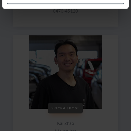
Skadetekniker
0470-45120
SKICKA EPOST
Kai Zhao
Mekaniker