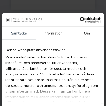
Samtycke
Information
Om
Denna webbplats använder cookies
Vi använder enhetsidentifierare för att anpassa
innehållet och annonserna till användarna,
tillhandahålla funktioner för sociala medier och
analysera vår trafik. Vi vidarebefordrar även sådana
identifierare och annan information från din enhet till
de sociala medier och annons- och analysföretag som
vi samarbetar med. Dessa kan i sin tur kombinera
SKICKA EPOST
informationen med annan information som du har
tillhandahållit eller som de har samlat in när du har
Joakim Svensson