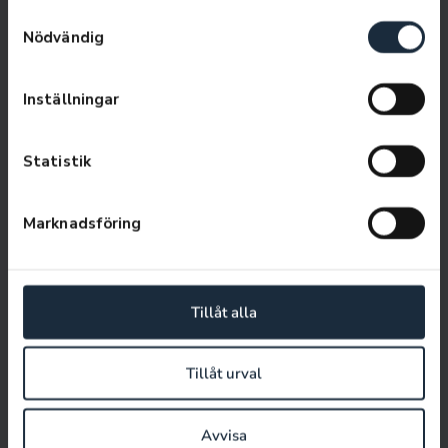
använt deras tjänster.
Samtyckesval
Skadetekniker
Nödvändig
0470-45120
Inställningar
Statistik
Marknadsföring
Tillåt alla
Tillåt urval
SKICKA EPOST
Jörgen Karlsson
Avvisa