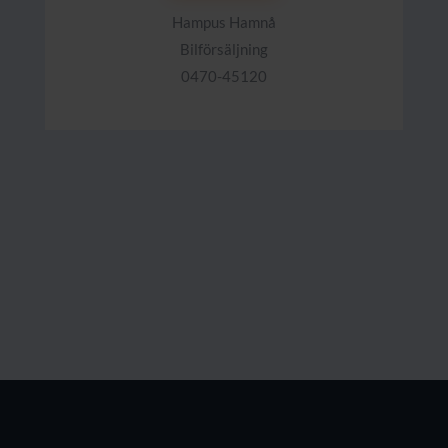
Hampus Hamnå
Bilförsäljning
0470-45120