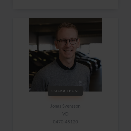
SKICKA EPOST
Jonas Svensson
VD
0470-45120