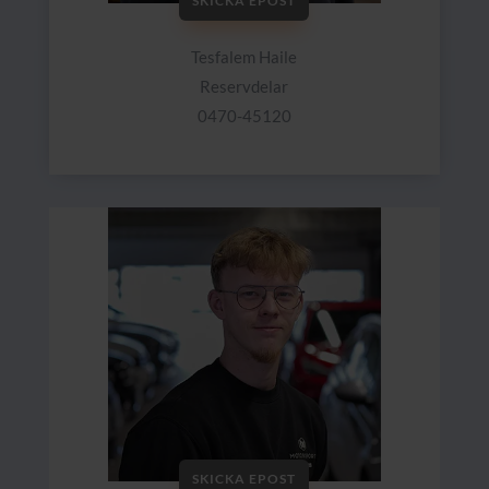
SKICKA EPOST
Tesfalem Haile
Reservdelar
0470-45120
SKICKA EPOST