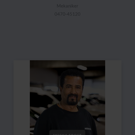
Mekaniker
0470-45120