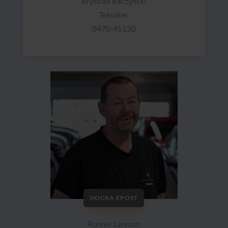
Krystian Raczynski
Tekniker
0470-45120
SKICKA EPOST
Ronnie Larsson