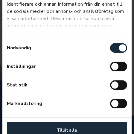
identifierare och annan information från din enhet till
de sociala medier och annons- och analysföretag som
vi samarbetar med. Dessa kan i sin tur kombinera
informationen med annan information som du har
tillhandahållit eller som de har samlat in när du har
använt deras tjänster.
Samtyckesval
Nödvändig
NYA Ë-JUMPY
100% Elektrisk
Inställningar
Prislista
Statistik
Marknadsföring
Tillåt alla