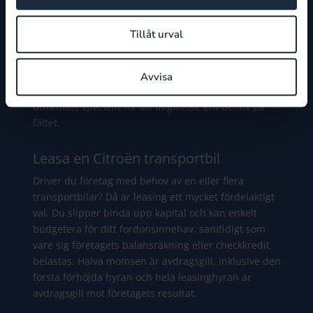
Citroën Transportbilar
Tillåt urval
Citroën Berlingo, Jumpy och Jumper har lösningar
som ditt företag behöver. De här bekväma, säkra och
har den lastkapacitet som företaget kräver. Vårt
Avvisa
breda utbud av skåpbilar har också utrustning som
utformats speciellt för att tillgodose era behov på
fältet.
Leasa en Citroën transportbil
Driver du företag med behov av en eller flera
transportbilar? Då är leasing ett mycket fördelaktigt
val. Du slipper binda upp kapital och kan enkelt
budgetera för ditt fordonsinnehav, samtidigt som
vare sig företagets balansräkning eller checkkredit
belastas. Halva momsen är avdragsgill, inklusive den
första förhöjda hyran och hela leasinghyran är
avdragsgill mot företagets resultat.