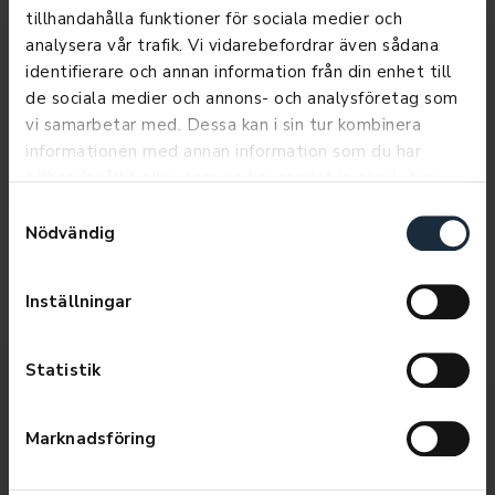
tillhandahålla funktioner för sociala medier och
Köpa begagnad bil
analysera vår trafik. Vi vidarebefordrar även sådana
Här hittar du ett stort urval begagnade bilar, av många
identifierare och annan information från din enhet till
olika märken, både transportbilar och personbilar. Vi
de sociala medier och annons- och analysföretag som
hjälper dig att hitta en bil som passar för ditt ändamål,
vi samarbetar med. Dessa kan i sin tur kombinera
din smak och inte minst, din plånbok. När vi hittat bilen
informationen med annan information som du har
till dig så hjälper vid dig med finansiering, tillbehör och
tillhandahållit eller som de har samlat in när du har
även hemleverans.
använt deras tjänster.
Samtyckesval
Nödvändig
Serva och underhålla din begagnade
bil
Inställningar
Vi tar hand om din bil efter köpet! Även om du köpt
en begagnad bil av annat märke hos oss, hjälper vi
Statistik
dig sköta och underhålla den i framtiden. Vi har
Mekonomen-verkstad också vilket gör att vi kan
serva och reparera alla märken, allt för att du ska få
Marknadsföring
ett så tryggt och enkelt bilägande som möjligt.
LÄS
MER