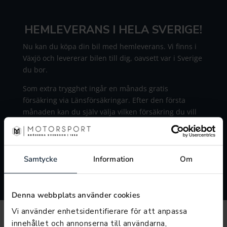
HEMLEVERANS I HELA SVERIGE!
Nu kan du köpa din bil med hemleverans. Vi finns i
Växjö och levererar bilen till dig, oavsett var i Sverige
du bor.
Som extra trygghet ingår en månads gratis
försäkring via Länsförsäkringar. Efter den första
månaden kan du själv välja vilken försäkring du vill
ha.
Självklart byter vi också in din bil! Vill du veta mer?
Kontakta oss idag!
Samtycke
Information
Om
Denna webbplats använder cookies
Vi använder enhetsidentifierare för att anpassa
innehållet och annonserna till användarna,