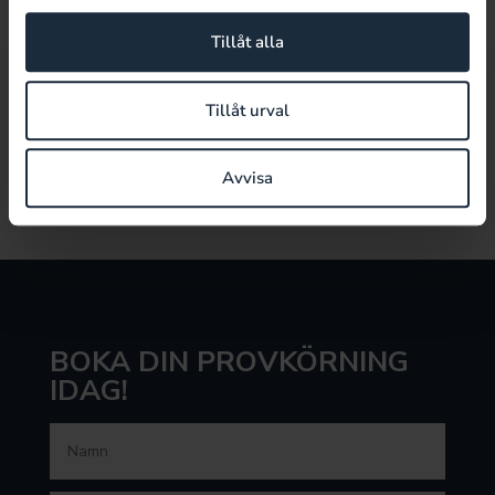
Vi köper din bil
Tillåt alla
Skall du sälja din bil men inte riktigt har tid eller ork
att städa, fotografera och annonsera bilen. Eller har
Tillåt urval
du inte tid att svara i telefonen och ta emot flertalet
spekulanter som skall provköra och kanske tacka
Avvisa
nej. Kontakta oss så tar vi hand om din bilaffär!
BOKA DIN PROVKÖRNING
IDAG!