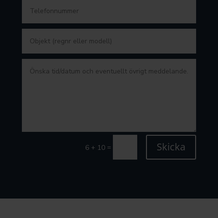
Skicka
=
6 + 10