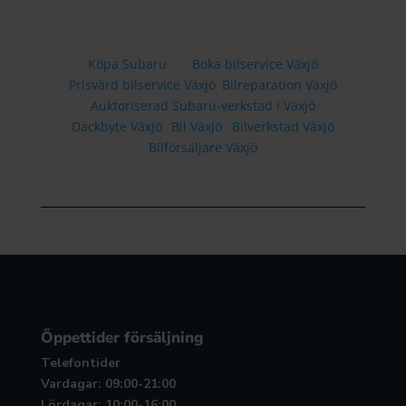
Köpa Subaru
Boka bilservice Växjö
Prisvärd bilservice Växjö
Bilreparation Växjö
Auktoriserad Subaru-verkstad i Växjö
Däckbyte Växjö
Bil Växjö
Bilverkstad Växjö
Bilförsäljare Växjö
Öppettider försäljning
Telefontider
Vardagar: 09:00-21:00
Lördagar: 10:00-16:00