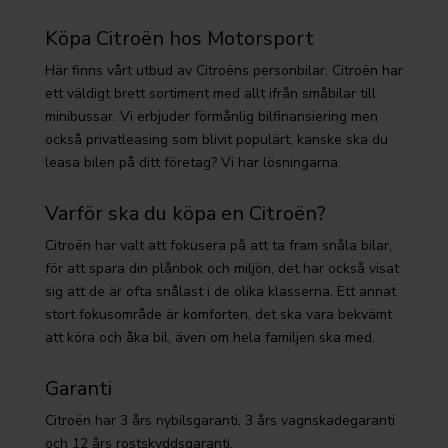
Köpa Citroën hos Motorsport
Här finns vårt utbud av Citroëns personbilar. Citroën har
ett väldigt brett sortiment med allt ifrån småbilar till
minibussar. Vi erbjuder förmånlig bilfinansiering men
också privatleasing som blivit populärt, kanske ska du
leasa bilen på ditt företag? Vi har lösningarna.
Varför ska du köpa en Citroën?
Citroën har valt att fokusera på att ta fram snåla bilar,
för att spara din plånbok och miljön, det har också visat
sig att de är ofta snålast i de olika klasserna. Ett annat
stort fokusområde är komforten, det ska vara bekvämt
att köra och åka bil, även om hela familjen ska med.
Garanti
Citroën har 3 års nybilsgaranti, 3 års vagnskadegaranti
och 12 års rostskyddsgaranti.