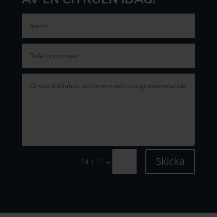
Skicka
=
14 + 11