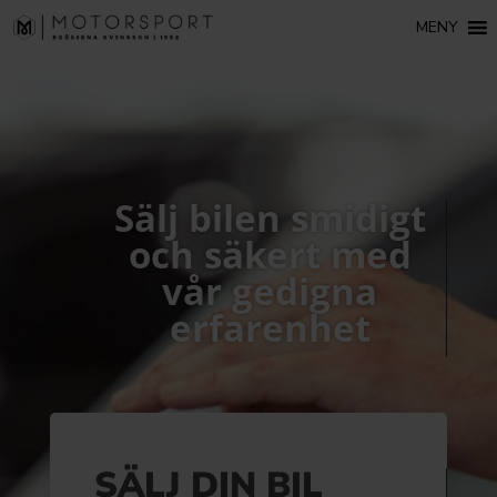
MENY
Sälj bilen smidigt
och säkert med
vår gedigna
erfarenhet
SÄLJ DIN BIL