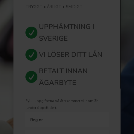
TRYGGT
•
ÄRLIGT
•
SMIDIGT
UPPHÄMTNING I

SVERIGE

VI LÖSER DITT LÅN
BETALT INNAN

ÄGARBYTE
Fyll i uppgifterna så återkommer vi inom 3h
(under öppettider).