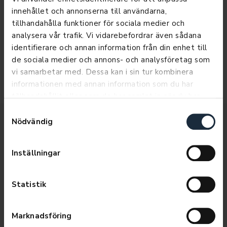
innehållet och annonserna till användarna,
tillhandahålla funktioner för sociala medier och
analysera vår trafik. Vi vidarebefordrar även sådana
identifierare och annan information från din enhet till
SUBARU
de sociala medier och annons- och analysföretag som
vi samarbetar med. Dessa kan i sin tur kombinera
informationen med annan information som du har
tillhandahållit eller som de har samlat in när du har
använt deras tjänster.
Samtyckesval
Nödvändig
Motorsport – Sälj din bil i Växjö
Inställningar
Att sälja bilen kan ibland kännas som en
överväldigande uppgift, men hos Motorsport i Växjö
Statistik
förenklar vi processen så mycket som möjligt. Med
över 70 års erfarenhet i bilbranschen förstår vi
vikten av en trygg och ärlig bilförsäljning. Vårt team
Marknadsföring
av experter är här för att ge dig en korrekt och rättvis