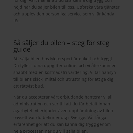
för dig. Vårt mål är att du ska känna dig trygg och
nöjd när du säljer bilen till oss. Utforska våra tjänster
och upplev den personliga service som vi är kända
för.
Så säljer du bilen – steg för steg
guide
Att sälja bilen hos Motorsport är enkelt och tryggt.
Du fyller i dina uppgifter online, och vi återkommer
snabbt med en kostnadsfri värdering. Vi tar hänsyn
till bilens skick, miltal och utrustning för att ge dig
ett rättvist bud.
När du accepterar vårt erbjudande hanterar vi all
administration och ser till att du får betalt innan
ägarbytet. Vi erbjuder även upphämtning av bilen
oavsett var du befinner dig i Sverige. Vår långa
erfarenhet gör att du kan känna dig trygg genom
hela processen när du vill sälja bilen.