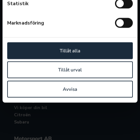
Vardagar: 07:00-17:00
Statistik
Lunchstängt 12:00-13:00
Marknadsföring
Verkstad
Boka service
Boka reparation
Servicepaket
Tillåt alla
Däckoffert
Laga eller byta vindruta
Tillåt urval
Avvisa
Bilar
Bilar i lager
Vi köper din bil
Citroën
Subaru
Motorsport AB