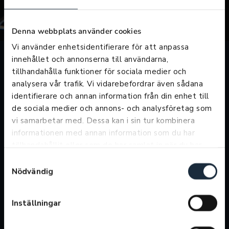
Denna webbplats använder cookies
Vi använder enhetsidentifierare för att anpassa
innehållet och annonserna till användarna,
tillhandahålla funktioner för sociala medier och
analysera vår trafik. Vi vidarebefordrar även sådana
Öppettider försäljning
identifierare och annan information från din enhet till
Telefontider
de sociala medier och annons- och analysföretag som
Vardagar: 09:00-21:00
vi samarbetar med. Dessa kan i sin tur kombinera
Lördagar: 10:00-16:00
informationen med annan information som du har
Söndagar: 11:00-15:00
tillhandahållit eller som de har samlat in när du har
Butikstider
använt deras tjänster.
Samtyckesval
Vardagar: 09:00-18:00
Nödvändig
Lördag: 10:00-16:00
Söndag: 11:00-15:00
Inställningar
Öppettider verkstad