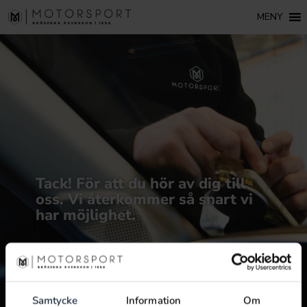
MENY
Tack! För att du hör av dig till
oss. Vi återkommer så snart vi
har möjlighet.
Samtycke
Information
Om