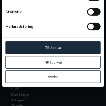
Söndag: 11:00-15:00
Statistik
Öppettider verkstad
Vardagar: 07:00-17:00
Lunchstängt 12:00-13:00
Marknadsföring
Verkstad
Boka service
Tillåt alla
Boka reparation
Servicepaket
Däckoffert
Tillåt urval
Laga eller byta vindruta
Avvisa
Bilar
Bilar i lager
Vi köper din bil
Citroën