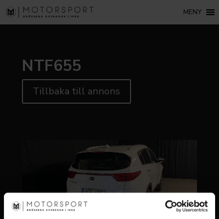
MENY
NTF655
Tillbaka till annons