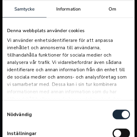
Samtycke
Information
Om
Denna webbplats använder cookies
Vi använder enhetsidentifierare för att anpassa
innehållet och annonserna till användarna,
tillhandahålla funktioner för sociala medier och
analysera vår trafik. Vi vidarebefordrar även sådana
identifierare och annan information från din enhet till
Öppettider försäljning
de sociala medier och annons- och analysföretag som
vi samarbetar med. Dessa kan i sin tur kombinera
Telefontider
informationen med annan information som du har
Vardagar: 09:00-21:00
tillhandahållit eller som de har samlat in när du har
Lördagar: 10:00-16:00
använt deras tjänster.
Söndagar: 11:00-15:00
Samtyckesval
Nödvändig
Butikstider
Vardagar: 09:00-18:00
Lördag: 10:00-16:00
Inställningar