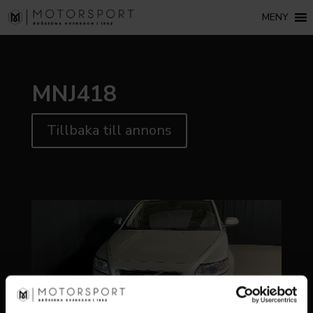
MENY
MNJ418
Tillbaka till annons