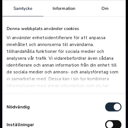
Samtycke
Information
Om
Denna webbplats använder cookies
Vi använder enhetsidentifierare för att anpassa
innehållet och annonserna till användarna,
tillhandahålla funktioner för sociala medier och
analysera vår trafik. Vi vidarebefordrar även sådana
identifierare och annan information från din enhet till
Öppettider försäljning
de sociala medier och annons- och analysföretag som
vi samarbetar med. Dessa kan i sin tur kombinera
Telefontider
informationen med annan information som du har
Vardagar: 09:00-21:00
tillhandahållit eller som de har samlat in när du har
Lördagar: 10:00-16:00
använt deras tjänster.
Söndagar: 11:00-15:00
Samtyckesval
Nödvändig
Butikstider
Vardagar: 09:00-18:00
Lördag: 10:00-16:00
Inställningar