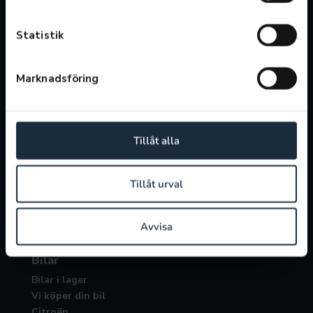
Söndag: 11:00-15:00
Statistik
Öppettider verkstad
Vardagar: 07:00-17:00
Lunchstängt 12:00-13:00
Marknadsföring
Verkstad
Boka service
Tillåt alla
Boka reparation
Servicepaket
Däckoffert
Tillåt urval
Laga eller byta vindruta
Avvisa
Bilar
Bilar i lager
Vi köper din bil
Citroën