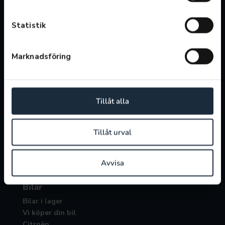
Söndag: 11:00-15:00
Statistik
Öppettider verkstad
Vardagar: 07:00-17:00
Lunchstängt 12:00-13:00
Marknadsföring
Verkstad
Boka service
Tillåt alla
Boka reparation
Servicepaket
Däckoffert
Tillåt urval
Laga eller byta vindruta
Avvisa
Bilar
Bilar i lager
Vi köper din bil
Citroën