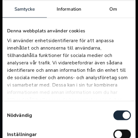
Samtycke
Information
Om
Denna webbplats använder cookies
Vi använder enhetsidentifierare för att anpassa
innehållet och annonserna till användarna,
tillhandahålla funktioner för sociala medier och
analysera vår trafik. Vi vidarebefordrar även sådana
identifierare och annan information från din enhet till
Öppettider försäljning
de sociala medier och annons- och analysföretag som
vi samarbetar med. Dessa kan i sin tur kombinera
Telefontider
informationen med annan information som du har
Vardagar: 09:00-21:00
tillhandahållit eller som de har samlat in när du har
Lördagar: 10:00-16:00
använt deras tjänster.
Söndagar: 11:00-15:00
Samtyckesval
Nödvändig
Butikstider
Vardagar: 09:00-18:00
Lördag: 10:00-16:00
Inställningar