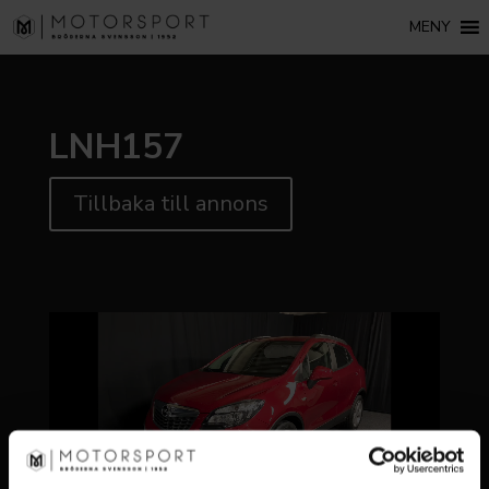
MENY
LNH157
Tillbaka till annons